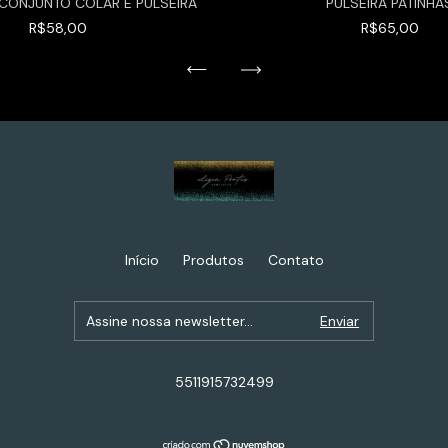
- CONJUNTO COLAR E PULSEIRA
PULSEIRA PATINHA
R$58,00
R$65,00
Início
Produtos
Contato
5511915732499