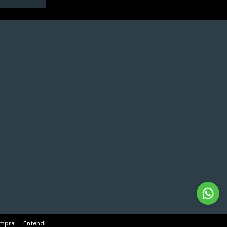
ompra.
Entendi