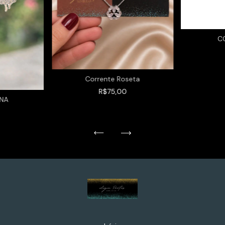
C
Corrente Roseta
R$75,00
NA