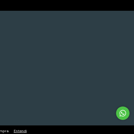
ompra.
Entendi