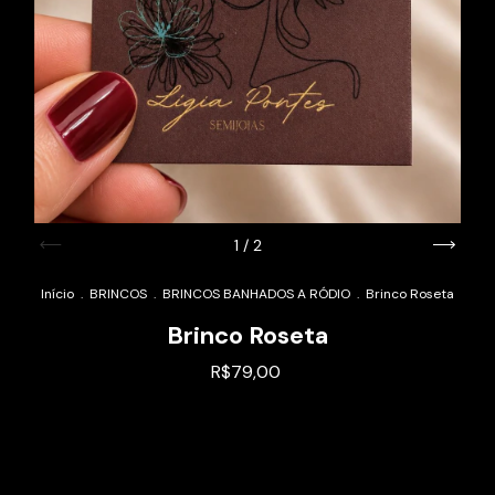
1
/
2
Início
.
BRINCOS
.
BRINCOS BANHADOS A RÓDIO
.
Brinco Roseta
Brinco Roseta
R$79,00
Alterar CEP
Entregas para o CEP: