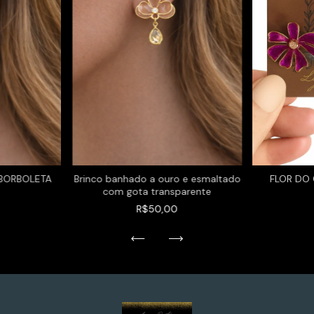
BORBOLETA
Brinco banhado a ouro e esmaltado
FLOR DO
com gota transparente
R$50,00