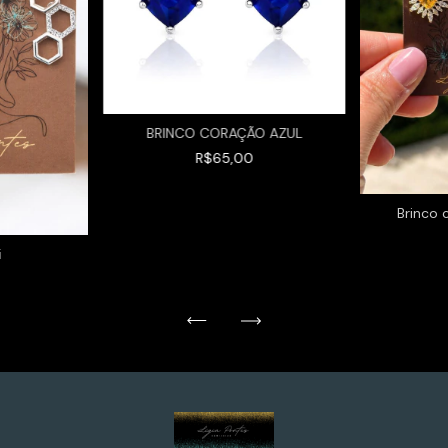
BRINCO CORAÇÃO AZUL
R$65,00
Brinco 
i