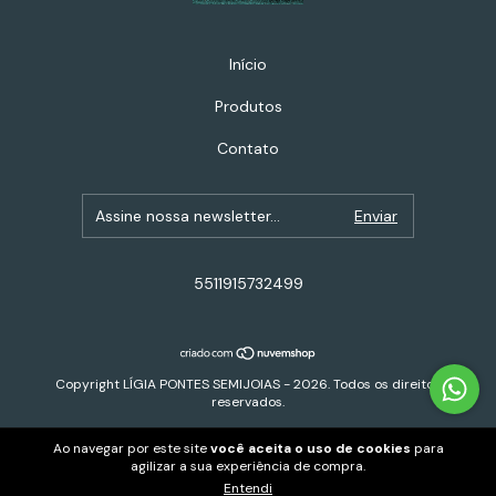
Início
Produtos
Contato
5511915732499
Copyright LÍGIA PONTES SEMIJOIAS - 2026. Todos os direitos
reservados.
Ao navegar por este site
você aceita o uso de cookies
para
agilizar a sua experiência de compra.
Entendi