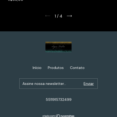
1
/
4
Início
Produtos
Contato
5511915732499